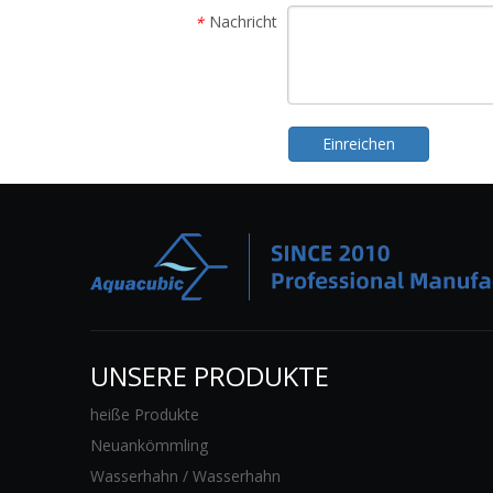
Nachricht
*
Einreichen
UNSERE PRODUKTE
heiße Produkte
Neuankömmling
Wasserhahn / Wasserhahn