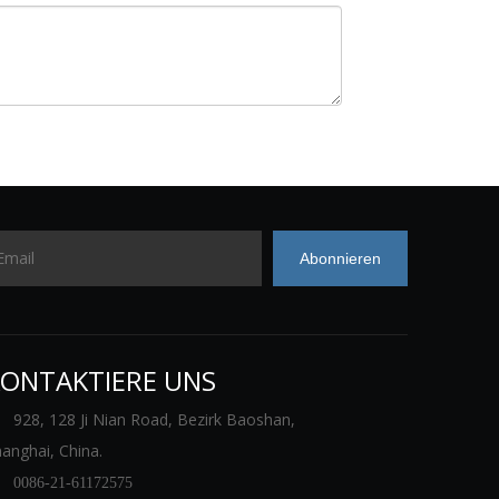
Abonnieren
ONTAKTIERE UNS
928, 128 Ji Nian Road, Bezirk Baoshan,
anghai, China.

0086-21-61172575