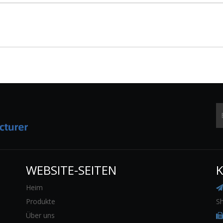
WEBSITE-SEITEN
K
Heim

Produkte
Sh
Über uns