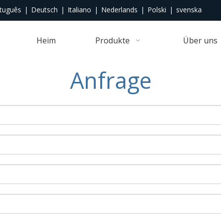
tuguês
|
Deutsch
|
Italiano
|
Nederlands
|
Polski
|
svenska
Heim
Produkte
Über uns
Anfrage