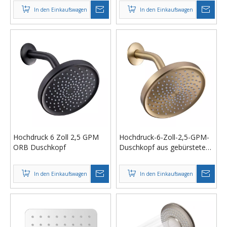
Herstellung Günstiger
2,5 GPM Duschkopf aus
In den Einkaufswagen
In den Einkaufswagen
Regen-Rundduschkopf
gebürstetem Nickel
Hochdruck 6 Zoll 2,5 GPM
Hochdruck-6-Zoll-2,5-GPM-
ORB Duschkopf
Duschkopf aus gebürstetem
Gold
In den Einkaufswagen
In den Einkaufswagen