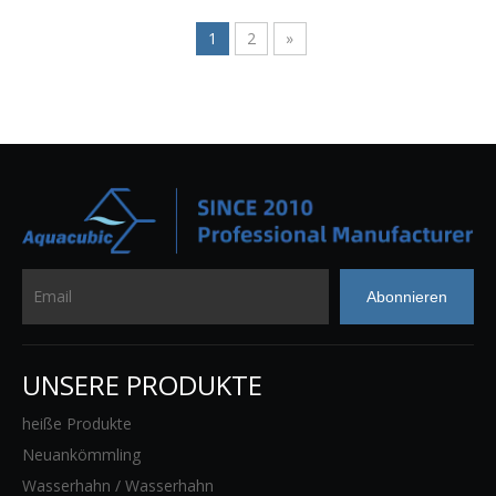
1
2
»
Abonnieren
UNSERE PRODUKTE
heiße Produkte
Neuankömmling
Wasserhahn / Wasserhahn