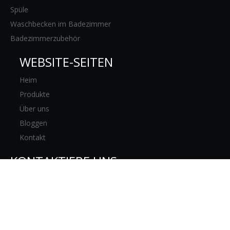
Spüle
Waschbecken im Badezimmer
Badezimmerzubehör
WEBSITE-SEITEN
Heim
Produkte
Über uns
Bloggen
Kontakt
KONTAKTIERE UNS
928, 128 Ji Nian Road, Bezirk Baoshan,

Shanghai, China.

0086-21-61172575

0086-18930489806