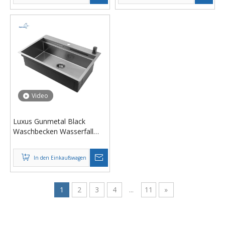
Abfluss
Video
Luxus Gunmetal Black
Waschbecken Wasserfall
Wasserhahn heißer Verkauf
304 Edelstahl Multifunktions-
In den Einkaufswagen
Küchenspüle mit
Wasserhahn-Zubehör
1
2
3
4
...
11
»