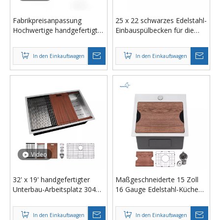
Fabrikpreisanpassung
25 x 22 schwarzes Edelstahl-
Hochwertige handgefertigte
Einbauspülbecken für die
Doppelbecken-
Arbeitsstation, 16-Gauge-
Küchenspülen aus Edelstahl
Einzelbecken, tiefes
In den Einkaufswagen
In den Einkaufswagen
304, hergestellt in Thailand
Küchenspülbecken mit
Schneidebrett
Video
32' x 19' handgefertigter
Maßgeschneiderte 15 Zoll
Unterbau-Arbeitsplatz 304
16 Gauge Edelstahl-Küchen-
Edelstahl Küchenspüle
Barspüle, handgefertigte
Lieferant
Outdoor-Vorbereitungsspüle
In den Einkaufswagen
In den Einkaufswagen
mit Geschirrgitter und