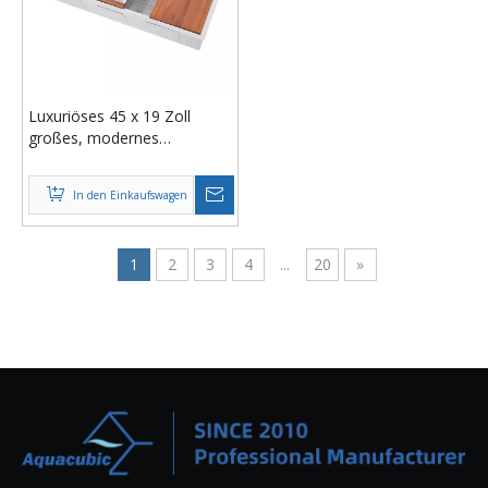
Luxuriöses 45 x 19 Zoll
großes, modernes
Unterbauwaschbecken von
Aquacubic, 18/16-Gauge-
In den Einkaufswagen
Workstation, 304-
Edelstahlspüle mit Leisten-
Workstation
1
2
3
4
...
20
»