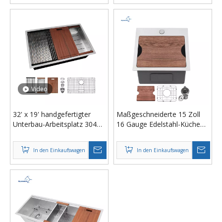
Schneidebrett
Video
32' x 19' handgefertigter
Maßgeschneiderte 15 Zoll
Unterbau-Arbeitsplatz 304
16 Gauge Edelstahl-Küchen-
Edelstahl Küchenspüle
Barspüle, handgefertigte
Lieferant
Outdoor-Vorbereitungsspüle
In den Einkaufswagen
In den Einkaufswagen
mit Geschirrgitter und
Abfluss