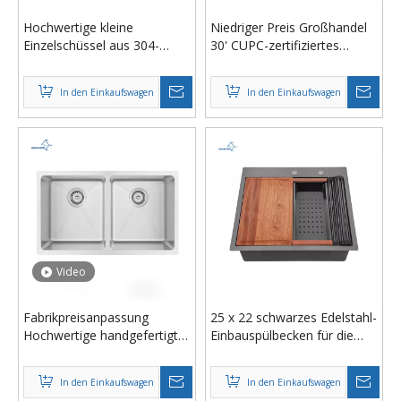
Hochwertige kleine
Niedriger Preis Großhandel
Einzelschüssel aus 304-
30' CUPC-zertifiziertes
Edelstahl, kein Zoll, tiefe
Einzelbecken-Unterbau-
Spültheke, 15-Zoll-
Küchenspülbecken aus
In den Einkaufswagen
In den Einkaufswagen
Küchenspüle, Schiff aus
Edelstahl, hergestellt in
Thailand
Thailand
Video
Fabrikpreisanpassung
25 x 22 schwarzes Edelstahl-
Hochwertige handgefertigte
Einbauspülbecken für die
Doppelbecken-
Arbeitsstation, 16-Gauge-
Küchenspülen aus Edelstahl
Einzelbecken, tiefes
In den Einkaufswagen
In den Einkaufswagen
304, hergestellt in Thailand
Küchenspülbecken mit