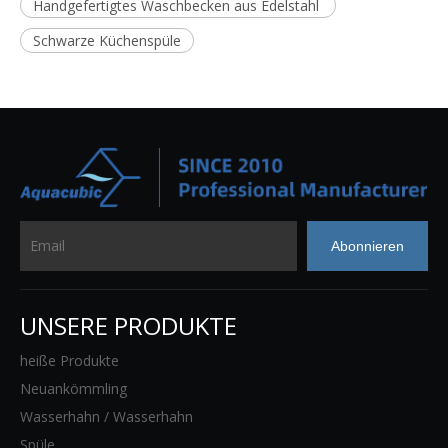
Handgefertigtes Waschbecken aus Edelstahl
Schwarze Küchenspüle
Abonnieren
UNSERE PRODUKTE
heiße Produkte
Neuankömmling
Wasserhahn / Wasserhahn
Spüle