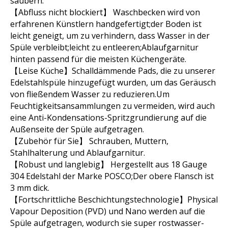
säubern.
【Abfluss nicht blockiert】 Waschbecken wird von
erfahrenen Künstlern handgefertigt;der Boden ist
leicht geneigt, um zu verhindern, dass Wasser in der
Spüle verbleibt;leicht zu entleeren;Ablaufgarnitur
hinten passend für die meisten Küchengeräte.
【Leise Küche】Schalldämmende Pads, die zu unserer
Edelstahlspüle hinzugefügt wurden, um das Geräusch
von fließendem Wasser zu reduzieren.Um
Feuchtigkeitsansammlungen zu vermeiden, wird auch
eine Anti-Kondensations-Spritzgrundierung auf die
Außenseite der Spüle aufgetragen.
【Zubehör für Sie】 Schrauben, Muttern,
Stahlhalterung und Ablaufgarnitur.
【Robust und langlebig】 Hergestellt aus 18 Gau
ge
304 Edelstahl der Marke POSCO;Der obere Flansch ist
3 mm dick.
【Fortschrittliche Beschichtungstechnologie】Physical
Vapour Deposition (PVD) und Nano werden auf die
Spüle aufgetragen, wodurch sie super rostwasser-