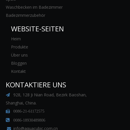
Waschbecken im Badezimmer
Badezimmerzubehör
WEBSITE-SEITEN
Heim
Produkte
Über uns
Bloggen
Kontakt
KONTAKTIERE UNS
928, 128 Ji Nian Road, Bezirk Baoshan,

Shanghai, China.

0086-21-61172575

0086-18930489806
info@aquacubic.com.cn
