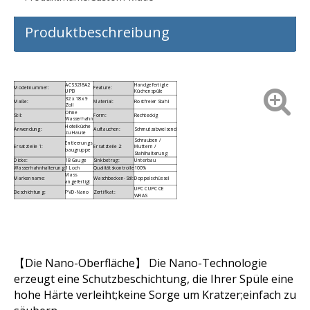
Produktbeschreibung
ACS3218A2
Handgefertigte
Modellnummer:
Feature:
UPB
Küchenspüle
32 x 18 x 9
Maße:
Material:
Rostfreier Stahl
Zoll
Ohne
Stil:
Form:
Rechteckig
Wasserhahn
Hotelküche
Anwendung:
Auftauchen:
Schmutzabweisend
zu Hause
Schrauben /
Entleerungs
Ersatzteile 1:
Ersatzteile 2:
Muttern /
baugruppe
Stahlhalterung
Dicke:
18 Gauge
Sinkbetrag:
Unterbau
Wasserhahnhalterung:
1 Loch
Qualitätskontrolle
100%
Mass
Markenname:
Waschbecken-Stil:
Doppelschüssel
angefertigt
UPC CUPC CE
Beschichtung:
PVD-Nano
Zertifikat:
WRAS
【Die Nano-Oberfläche】 Die Nano-Technologie
erzeugt eine Schutzbeschichtung, die Ihrer Spüle eine
hohe Härte verleiht;keine Sorge um Kratzer;einfach zu