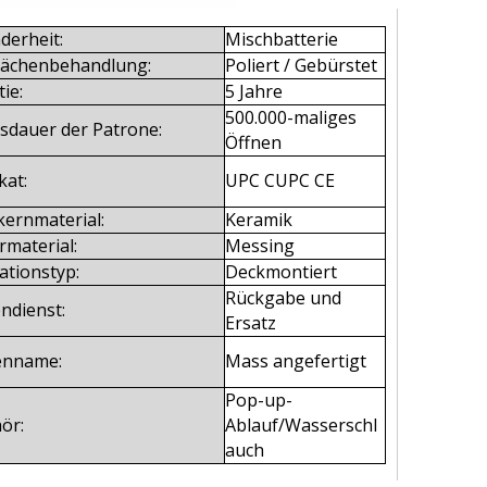
derheit:
Mischbatterie
lächenbehandlung:
Poliert / Gebürstet
ie:
5 Jahre
500.000-maliges
sdauer der Patrone:
Öffnen
kat:
UPC CUPC CE
kernmaterial:
Keramik
rmaterial:
Messing
lationstyp:
Deckmontiert
Rückgabe und
ndienst:
Ersatz
enname:
Mass angefertigt
Pop-up-
ör:
Ablauf/Wasserschl
auch