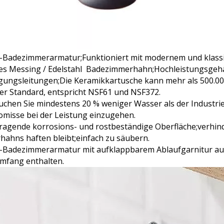
h-Badezimmerarmatur;Funktioniert mit modernem und klassi
es Messing / Edelstahl Badezimmerhahn;Hochleistungsgehäu
gungsleitungen;Die Keramikkartusche kann mehr als 500.00
ier Standard, entspricht NSF61 und NSF372.
chen Sie mindestens 20 % weniger Wasser als der Industrie
misse bei der Leistung einzugehen.
ragende korrosions- und rostbeständige Oberfläche;verhind
hahns haften bleibt;einfach zu säubern.
h-Badezimmerarmatur mit aufklappbarem Ablaufgarnitur au
umfang enthalten.