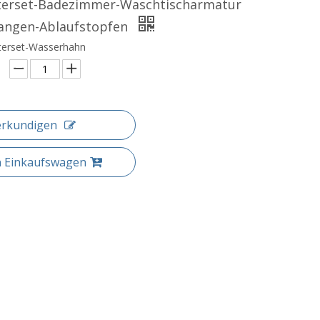
nterset-Badezimmer-Waschtischarmatur
angen-Ablaufstopfen
terset-Wasserhahn
erkundigen
n Einkaufswagen