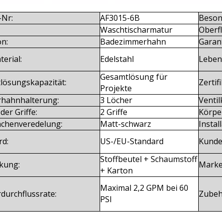
-Nr:
AF3015-6B
Beson
Waschtischarmatur
Oberf
on:
Badezimmerhahn
Garant
terial:
Edelstahl
Leben
Gesamtlösung für
tlösungskapazität:
Zertifi
Projekte
hahnhalterung:
3 Löcher
Ventil
der Griffe:
2 Griffe
Körpe
ächenveredelung:
Matt-schwarz
Instal
rd:
US-/EU-Standard
Kunde
Stoffbeutel + Schaumstoff
kung:
Mark
+ Karton
Maximal 2,2 GPM bei 60
durchflussrate:
Zubeh
PSI