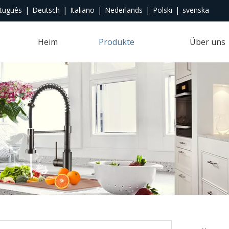
tuguês
|
Deutsch
|
Italiano
|
Nederlands
|
Polski
|
svenska
Heim
Produkte
Über uns