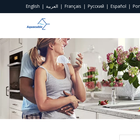
English
|
العربية
|
Français
|
Pусский
|
Español
|
Por