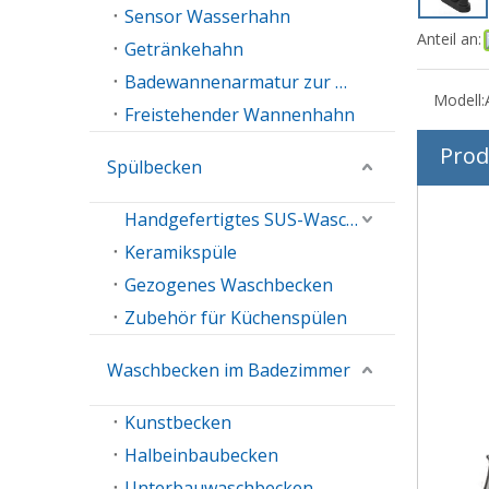
Sensor Wasserhahn
Anteil an:
Getränkehahn
Badewannenarmatur zur Wandmontage
Modell:
Freistehender Wannenhahn
Prod
Spülbecken
Handgefertigtes SUS-Waschbecken
Keramikspüle
Gezogenes Waschbecken
Zubehör für Küchenspülen
Waschbecken im Badezimmer
Kunstbecken
Halbeinbaubecken
Unterbauwaschbecken