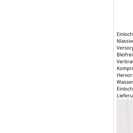
Einloc
Massiv
Versor
Bleifre
Verbrau
Kompro
Hervor
Wasser
Einloc
Liefer