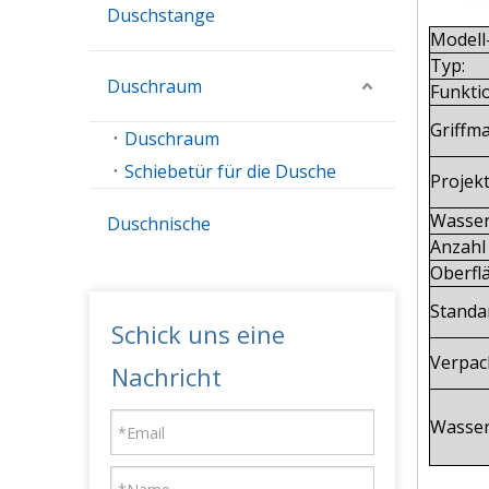
Duschstange
Modell
Typ:
Duschraum
Funkti
Griffma
Duschraum
Schiebetür für die Dusche
Projek
Wasser
Duschnische
Anzahl 
Oberfl
Standa
Schick uns eine
Verpac
Nachricht
Wasser