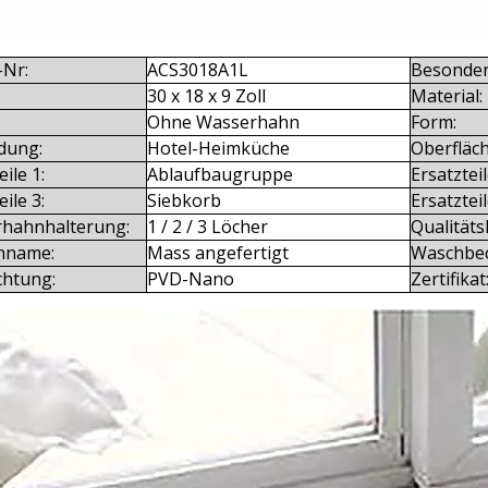
-Nr:
ACS3018A1L
Besonder
30 x 18 x 9 Zoll
Material:
Ohne Wasserhahn
Form:
dung:
Hotel-Heimküche
Oberfläch
eile 1:
Ablaufbaugruppe
Ersatzteil
eile 3:
Siebkorb
Ersatzteil
hahnhalterung:
1 / 2 / 3 Löcher
Qualitäts
nname:
Mass angefertigt
Waschbec
chtung:
PVD-Nano
Zertifikat