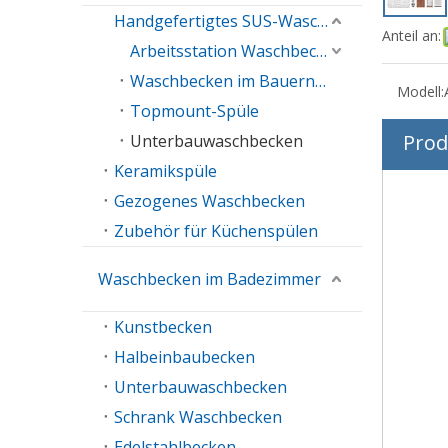
Handgefertigtes SUS-Waschbecken
Anteil an:
Arbeitsstation Waschbecken
Waschbecken im Bauernhaus
Modell:
Topmount-Spüle
Prod
Unterbauwaschbecken
Keramikspüle
Gezogenes Waschbecken
Zubehör für Küchenspülen
Waschbecken im Badezimmer
Kunstbecken
Halbeinbaubecken
Unterbauwaschbecken
Schrank Waschbecken
Edelstahlbecken