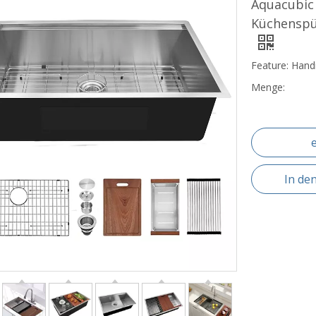
Aquacubic
Küchenspül
Feature: Han
Menge:
In de