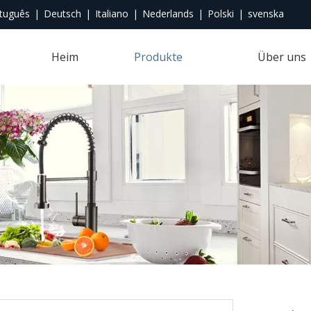
tuguês
|
Deutsch
|
Italiano
|
Nederlands
|
Polski
|
svenska
Heim
Produkte
Über uns