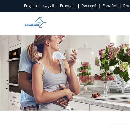
English
|
العربية
|
Français
|
Pусский
|
Español
|
Por