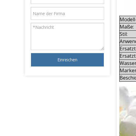
Modell
Maße:
Stil:
Anwen
Ersatzt
Ersatzt
Einreichen
Wasser
Marke
Beschi