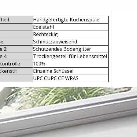
heit:
Handgefertigte Küchenspüle
Edelstahl
Rechteckig
e:
Schmutzabweisend
e 2:
Schützendes Bodengitter
e 4:
Trockengestell für Lebensmittel
kontrolle
100%
kenstil:
Einzelne Schüssel
:
UPC CUPC CE WRAS