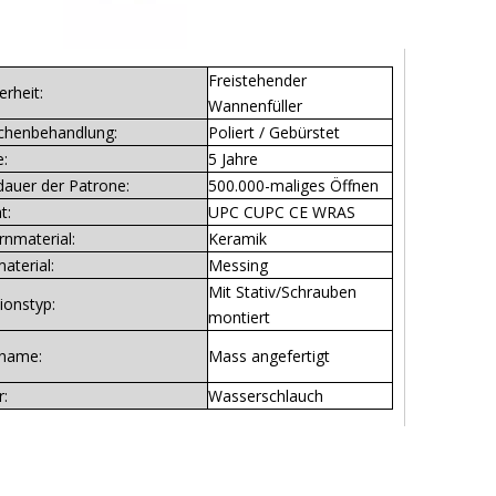
Freistehender
rheit:
Wannenfüller
chenbehandlung:
Poliert / Gebürstet
e:
5 Jahre
auer der Patrone:
500.000-maliges Öffnen
t:
UPC CUPC CE WRAS
rnmaterial:
Keramik
aterial:
Messing
Mit Stativ/Schrauben
tionstyp:
montiert
name:
Mass angefertigt
:
Wasserschlauch