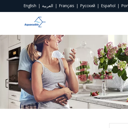
English
|
العربية
|
Français
|
Pусский
|
Español
|
Por