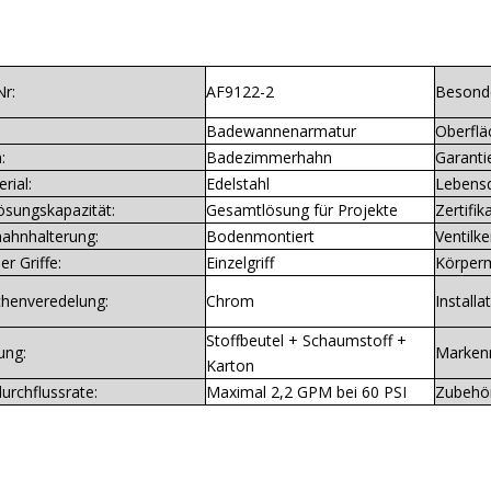
Nr:
AF9122-2
Besonde
Badewannenarmatur
Oberflä
:
Badezimmerhahn
Garanti
rial:
Edelstahl
Lebensd
ösungskapazität:
Gesamtlösung für Projekte
Zertifika
ahnhalterung:
Bodenmontiert
Ventilke
er Griffe:
Einzelgriff
Körperm
chenveredelung:
Chrom
Installa
Stoffbeutel + Schaumstoff +
ung:
Marken
Karton
urchflussrate:
Maximal 2,2 GPM bei 60 PSI
Zubehör