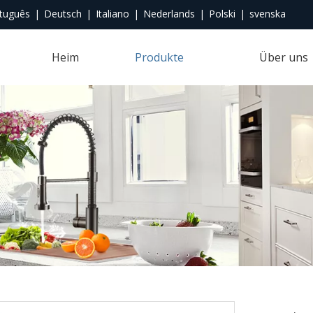
tuguês
|
Deutsch
|
Italiano
|
Nederlands
|
Polski
|
svenska
Heim
Produkte
Über uns