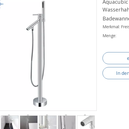
Aquacubic
Wasserhah
Badewann
Merkmal: Frei
Menge:
In de