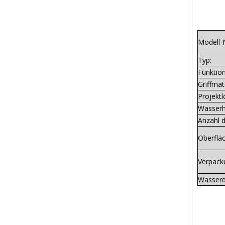
Modell-
Typ:
Funktion
Griffmate
Projektl
Wasserh
Anzahl d
Oberflä
Verpack
Wasserd