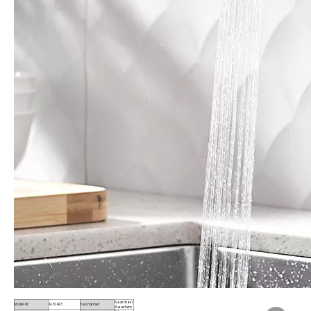
Ausziehbarer
Modell-Nr:
AF3048-5
Besonderheit:
Wasserhahn