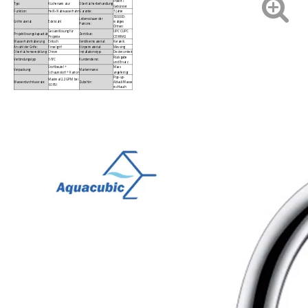
Poliert /
Typ:
Küchenarmatur
Oberflächenbehandlung:
Gebürstet
Funktion:
Heiß-/Kaltwasserhahn
Garantie:
5 Jahre
500.000-
Lebensdauer der
Griffmaterial:
Edelstahl
maliges
Patrone:
Öffnen
Gesamtlösung für
UPC CUPC
Projektlösungskapazität:
Zertifikat:
Projekte
CE WRAS
Wasserhahnhalterung:
Einloch
Ventilkernmaterial:
Keramik
Anzahl der Griffe:
Einzelgriff
Körpermaterial:
Messing
Oberflächenveredelung:
Chrom
Installationstyp:
Deckmontiert
Rückgabe
Verbindungstyp:
3/8'C
Kundendienst:
und Ersatz
Stoffbeutel +
Mass
Verpackung:
Markenname:
Schaumstoff + Karton
angefertigt
Pop-up-
Maximal 2,2 GPM bei
Wasserdurchflussrate:
Zubehör:
Ablauf/Wasse
60 PSI
rschlauch