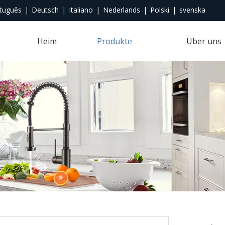
tuguês
|
Deutsch
|
Italiano
|
Nederlands
|
Polski
|
svenska
Heim
Produkte
Über uns