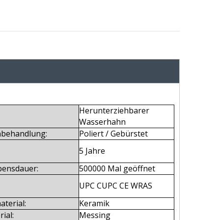
Herunterziehbarer
Wasserhahn
nbehandlung:
Poliert / Gebürstet
5 Jahre
bensdauer:
500000 Mal geöffnet
UPC CUPC CE WRAS
aterial:
Keramik
ial:
Messing