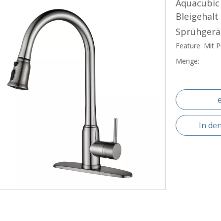
Aquacubic
Bleigehal
Sprühgerä
Feature: Mit 
Menge:
In de