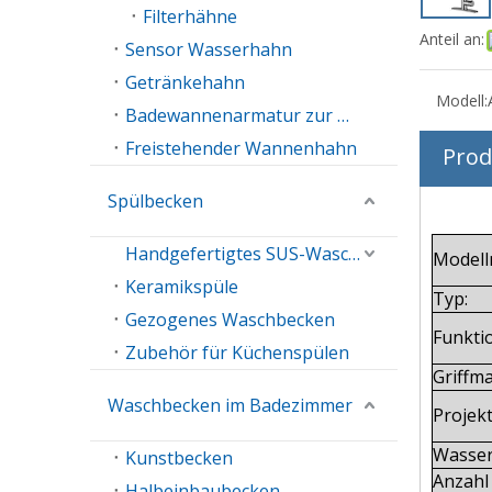
Filterhähne
Anteil an:
Sensor Wasserhahn
Getränkehahn
Modell:
Badewannenarmatur zur Wandmontage
Freistehender Wannenhahn
Prod
Spülbecken
Handgefertigtes SUS-Waschbecken
Model
Keramikspüle
Typ:
Gezogenes Waschbecken
Funkti
Zubehör für Küchenspülen
Griffma
Waschbecken im Badezimmer
Projek
Wasser
Kunstbecken
Anzahl 
Halbeinbaubecken