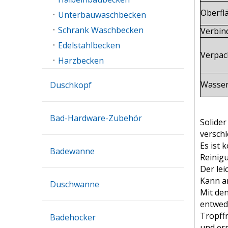
Oberfl
Unterbauwaschbecken
Schrank Waschbecken
Verbin
Edelstahlbecken
Verpac
Harzbecken
Wasser
Duschkopf
Bad-Hardware-Zubehör
Solide
verschl
Es ist 
Badewanne
Reinig
Der lei
Kann a
Duschwanne
Mit de
entwed
Tropff
Badehocker
und er