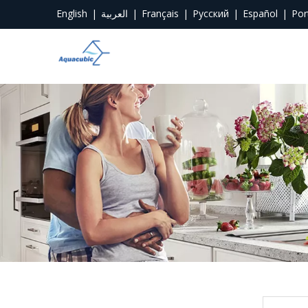
English
|
العربية
|
Français
|
Pусский
|
Español
|
Por