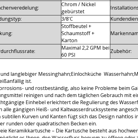
Chrom / Nickel
ächenveredelung:
Installation
gebürstet
dungstyp:
3/8'C
Kundendien
Stoffbeutel +
kung:
Schaumstoff +
Markennam
Karton
Maximal 2,2 GPM bei
durchflussrate:
Zubehör:
60 PSI
r und langlebiger Messinghahn;Einlochküche Wasserhahn;M
eißanfällig ist.
korrosions- und rostbeständig, also keine Probleme beim Ga
ungsmittel reinigen und nach dem täglichen Gebrauch mit e
chtgängige Einhebel erleichtert die Regulierung des Wasse
n alle gängigen Heiß- und Kaltwasserdrucksysteme angesc
n subtilen Kurven und Kanten fügt sich das Design nahtlos
er runden oder quadratischen Becken ein.
reie Keramikkartusche – Die Kartusche besteht aus hochwer
möglicht es Ihnen, den Wasserfluss bequem zu öffnen oder