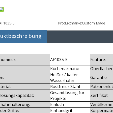
AF1035-5
Produktmarke:
Custom Made
uktbeschreibung
lnummer:
AF1035-5
Feature:
Küchenarmatur
Oberfläche
Heißer / kalter
on:
Garantie:
Wasserhahn
terial:
Rostfreier Stahl
Patronenle
Gesamtlösung für
tlösungskapazität:
Zertifikat:
Projekte
hahnhalterung:
Einloch
Ventilkernm
der Griffe:
Einhandgriff
Körpermater