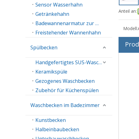
Sensor Wasserhahn
Anteil an:
Getränkehahn
Badewannenarmatur zur Wandmontage
Modell:
Freistehender Wannenhahn
Prod
Spülbecken
Handgefertigtes SUS-Waschbecken
Keramikspüle
Gezogenes Waschbecken
Zubehör für Küchenspülen
Waschbecken im Badezimmer
Kunstbecken
Halbeinbaubecken
Unterbauwaschbecken