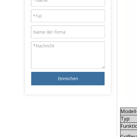
Einreichen
Modell
Typ:
Funkti
Griffma