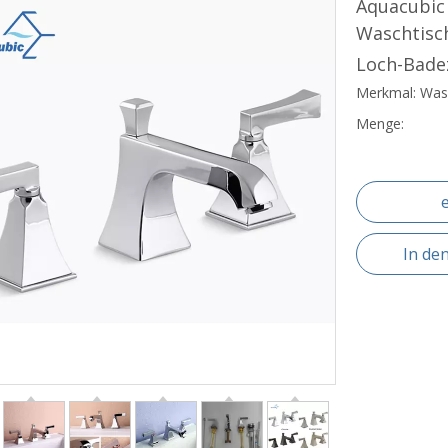
Aquacubic
Waschtisch
Loch-Bad
Merkmal: Wa
Menge:
In de