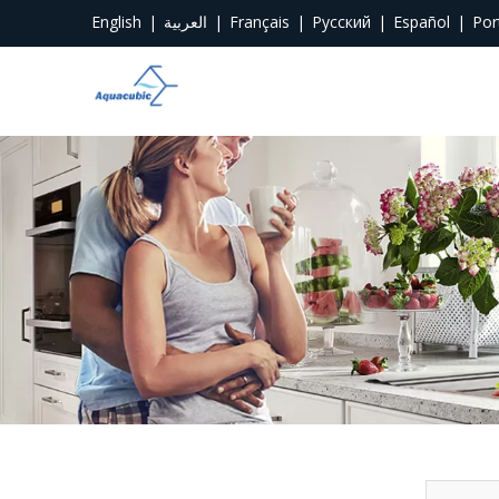
English
|
العربية
|
Français
|
Pусский
|
Español
|
Por