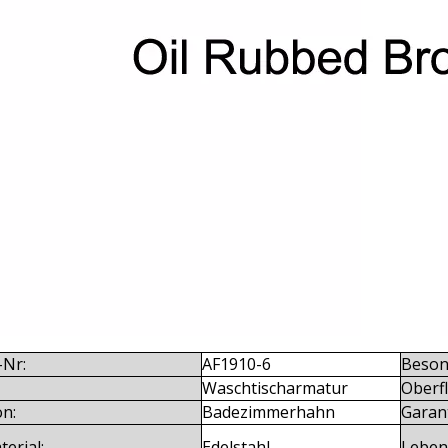
-Nr:
AF1910-6
Beson
Waschtischarmatur
Oberf
on:
Badezimmerhahn
Garant
terial:
Edelstahl
Leben