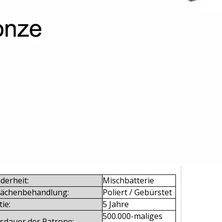
derheit:
Mischbatterie
lächenbehandlung:
Poliert / Gebürstet
ie:
5 Jahre
500.000-maliges
sdauer der Patrone: