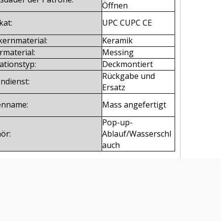
Öffnen
kat:
UPC CUPC CE
kernmaterial:
Keramik
rmaterial:
Messing
lationstyp:
Deckmontiert
Rückgabe und
ndienst:
Ersatz
enname:
Mass angefertigt
Pop-up-
ör:
Ablauf/Wasserschl
auch