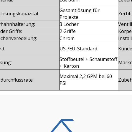
Gesamtlösung für
tlösungskapazität:
Zertifi
Projekte
hahnhalterung:
3 Löcher
Ventil
der Griffe:
2 Griffe
Körpe
ächenveredelung:
Chrom
Instal
rd:
US-/EU-Standard
Kunde
Stoffbeutel + Schaumstoff
kung:
Mark
+ Karton
Maximal 2,2 GPM bei 60
durchflussrate:
Zubeh
PSI