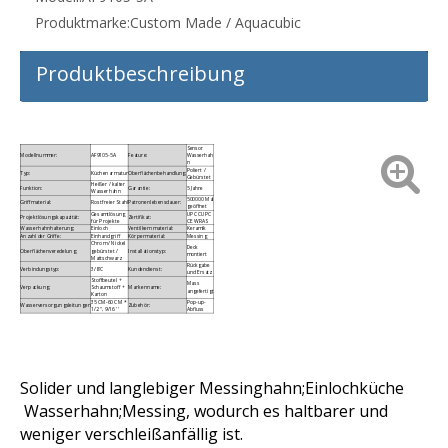
Produktmarke:
Custom Made / Aquacubic
Produktbeschreibung
Sensor
Modellnummer:
AF9105-5A
Feature:
Wasserhah
n
Poliert /
Typ:
Küchenarmatur
Oberflächenbehandlung:
Gebürstet
Heißer / kalter
Funktion:
Garantie:
5 Jahre
Wasserhahn
500000 Mal
Griffmaterial:
Rostfreier Stahl
Patronenlebensdauer:
geöffnet
Gesamtlösung
UPC CUPC
Projektlösungskapazität:
Zertifikat:
für Projekte
CE WRAS
Wasserhahnhalterung:
Einloch
Ventilkernmaterial:
Keramik
Anzahl der Griffe:
Einhandgriff
Körpermaterial:
Messing
Chrom / Nickel
Deck
Oberflächenveredelung:
gebürstet /
Installationstyp:
montiert
Mattschwarz
Rückgabe
Verbindungstyp:
3/8'C
Kundendienst:
und Ersatz
Stoffbeutel +
Mass
Verpackung:
Schaumstoff +
Markenname:
angefertigt
Karton
35 CM-60 CM *
Pop-up-
Wasserversorgungsleitungen
Zubehör:
1/2 '', 9/16 ''
Abfluss
Solider und langlebiger Messinghahn;Einlochküche
Wasserhahn;Messing, wodurch es haltbarer und
weniger verschleißanfällig ist.