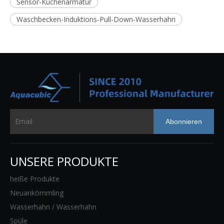
Sensor-Küchenarmatur
Waschbecken-Induktions-Pull-Down-Wasserhahn
Abonnieren
UNSERE PRODUKTE
heiße Produkte
Neuankömmling
Wasserhahn / Wasserhahn
Spüle