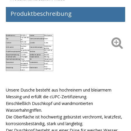
Produktbeschreibung
Modellnummer:
AF6003-4
Feature:
Mischbatterie
Duscharmatur-
Typ:
Oberflächenbehandlung:
Poliert
Set
Heiß, kalt
Funktion:
Garantie:
5 Jahre
Duscharmatur
Rostfreier
500000 Mal
Griffmaterial:
Patronenlebensdauer:
Stahl
geöffnet
Gesamtlösung
UPC CUPC CE
Projektlösungskapazität:
Zertifikat:
für Projekte
WRAS
Wasserhahnhalterung:
2 Löcher
Ventilkernmaterial:
Keramik
Anzahl der Griffe:
Einhandgriff
Körpermaterial:
Messing
Oberflächenveredelung:
Chrom
Stil:
Zeitgenössisch
1,5 MPa 100 %
Rückgabe und
Wasserdruck:
Kundendienst:
druckgeprüft
Ersatz
Stoffbeutel +
Mass
Verpackung:
Schaumstoff +
Markenname:
angefertigt
Karton
Unsere Dusche besteht aus hochreinem und bleiarmem
Messing und erfüllt die cUPC-Zertifizierung.
Einschließlich Duschkopf und wandmontierten
Wasserhahngriffen.
Die Oberfläche ist hochwertig gebürstet verchromt, kratzfest,
korrosionsbeständig, stark und langlebig.
Der Duschkopf besteht aus einer Düse für weiches Wasser,