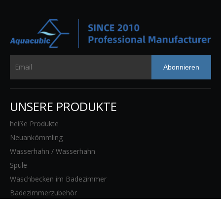
Abonnieren
UNSERE PRODUKTE
heiße Produkte
Neuankömmling
Wasserhahn / Wasserhahn
Spüle
Waschbecken im Badezimmer
Badezimmerzubehör
WEBSITE-SEITEN