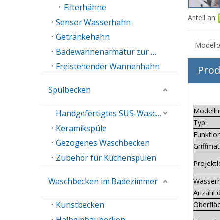
Filterhähne
Anteil an:
Sensor Wasserhahn
Getränkehahn
Modell:
Badewannenarmatur zur Wandmontage
Freistehender Wannenhahn
Prod
Spülbecken
Modell
Handgefertigtes SUS-Waschbecken
Typ:
Keramikspüle
Funktion
Gezogenes Waschbecken
Griffmate
Zubehör für Küchenspülen
Projektl
Waschbecken im Badezimmer
Wasserh
Anzahl d
Kunstbecken
Oberflä
Halbeinbaubecken