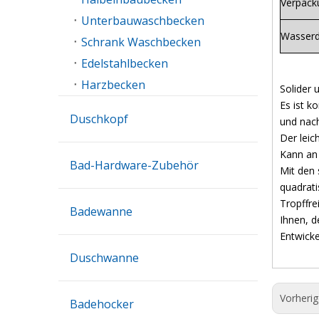
Verpack
Unterbauwaschbecken
Wasserd
Schrank Waschbecken
Edelstahlbecken
Harzbecken
Solider 
Es ist k
Duschkopf
und nac
Der leic
Kann an
Bad-Hardware-Zubehör
Mit den 
quadrati
Tropffre
Badewanne
Ihnen, d
Entwicke
Duschwanne
Vorheri
Badehocker