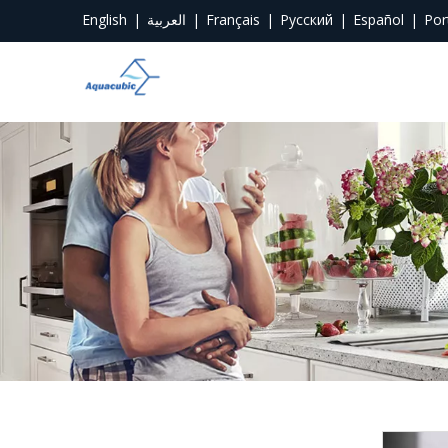
English
|
العربية
|
Français
|
Pусский
|
Español
|
Por