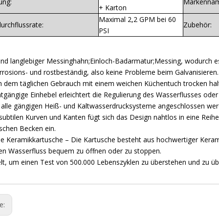
ung:
Markennam
+ Karton
Maximal 2,2 GPM bei 60
urchflussrate:
Zubehör:
PSI
und langlebiger Messinghahn;Einloch-Badarmatur;Messing, wodurch es h
orrosions- und rostbeständig, also keine Probleme beim Galvanisieren
h dem täglichen Gebrauch mit einem weichen Küchentuch trocken hal
htgängige Einhebel erleichtert die Regulierung des Wasserflusses ode
 alle gängigen Heiß- und Kaltwasserdrucksysteme angeschlossen wer
subtilen Kurven und Kanten fügt sich das Design nahtlos in eine R
schen Becken ein.
ie Keramikkartusche – Die Kartusche besteht aus hochwertiger Keram
en Wasserfluss bequem zu öffnen oder zu stoppen.
lt, um einen Test von 500.000 Lebenszyklen zu überstehen und zu übe
ge: