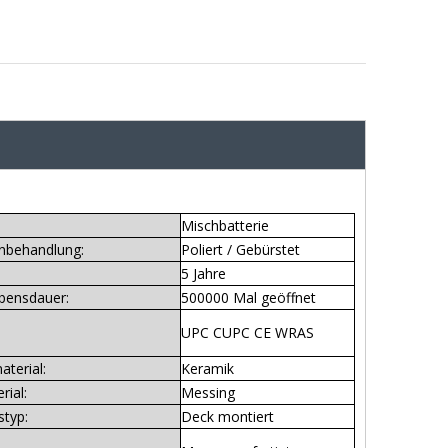
Mischbatterie
nbehandlung:
Poliert / Gebürstet
5 Jahre
bensdauer:
500000 Mal geöffnet
UPC CUPC CE WRAS
aterial:
Keramik
rial:
Messing
styp:
Deck montiert