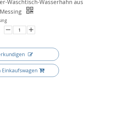
r-Waschtisch-Wasserhahn aus
 Messing
sing
erkundigen
n Einkaufswagen