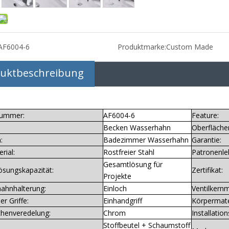
AF6004-6
Produktmarke:
Custom Made
uktbeschreibung
nummer:
AF6004-6
Feature:
Becken Wasserhahn
Oberfläche
:
Badezimmer Wasserhahn
Garantie:
rial:
Rostfreier Stahl
Patronenle
Gesamtlösung für
ösungskapazität:
Zertifikat:
Projekte
ahnhalterung:
Einloch
Ventilkernm
er Griffe:
Einhandgriff
Körpermate
chenveredelung:
Chrom
Installation
Stoffbeutel + Schaumstoff