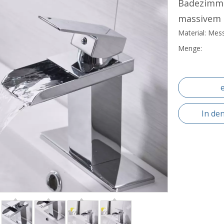
Badezimme
massivem
Material: Mes
Menge:
In de