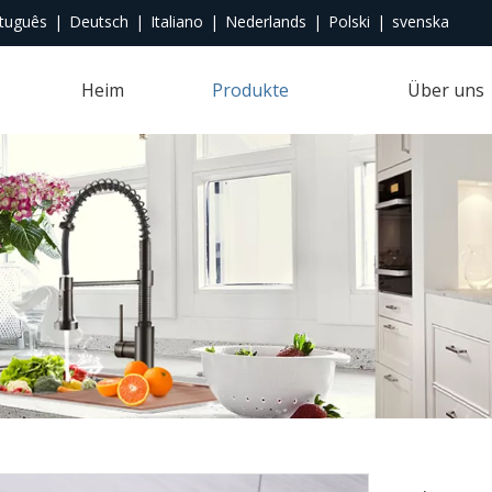
tuguês
|
Deutsch
|
Italiano
|
Nederlands
|
Polski
|
svenska
Heim
Produkte
Über uns