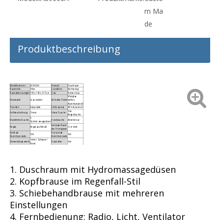
m Ma
de
Produktbeschreibung
Modellnummer:
AS9006A
Feature:
Duschraum
Basishöhe:
45cm
Grundform:
Rechteckig
Basisabmessungen:
100 x 180 x 215 cm
Glas:
Buntes Glas
Mattglas-
Rückwand:
Grau lackiert
Zentrales Panel:
weißes
Aluminiumprofil
Türrollen:
Adjustable
Griffmaterial:
ABS-Kunststoff
Top
Griffbeschichtung:
Chrom
Obere Dusche:
Regendusche
6
Wandhöhe Dusche:
Hand dusche:
Abnehmbar
Hydromassagedüsen
Vertikaler Rand
Regal:
Regal aus Metall
3 cm breit
des Frontglases
Vertikale
Horizontale
5cm
6cm
Aluminiumsäule:
Aluminiumsäule:
Innen / Zuhause /
Verwendungszweck:
Glasstärke:
6cm
Hotel
1. Duschraum mit Hydromassagedüsen
2. Kopfbrause im Regenfall-Stil
3. Schiebehandbrause mit mehreren
Einstellungen
4. Fernbedienung: Radio, Licht, Ventilator