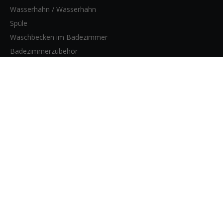
Wasserhahn / Wasserhahn
Spüle
Waschbecken im Badezimmer
Badezimmerzubehör
WEBSITE-SEITEN
Heim
Produkte
Über uns
Bloggen
Kontakt
KONTAKTIERE UNS
928, 128 Ji Nian Road, Bezirk Baoshan,

Shanghai, China.

0086-21-61172575