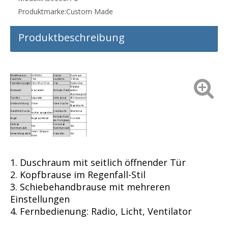
Produktmarke:
Custom Made
Produktbeschreibung
Modellnummer:
AS9006A-L
Feature:
Duschraum
Basishöhe:
15cm
Grundform:
1/4 Kreis
Basisabmessungen:
120 x 85 x 215 cm
Glas:
Buntes Glas
Mattglas-
Rückwand:
Grau lackiert
Zentrales Panel:
weißes
Aluminiumprofil
Türrollen:
Adjustable
Griffmaterial:
ABS-Kunststoff
Top
Griffbeschichtung:
Chrom
Obere Dusche:
Regendusche
6
Wandhöhe Dusche:
Hand dusche:
Abnehmbar
Hydromassagedüsen
Vertikaler Rand
Regal:
Regal aus Metall
3 cm breit
des Frontglases
Vertikale
Horizontale
5cm
6cm
Aluminiumsäule:
Aluminiumsäule:
Innen / Zuhause /
Verwendungszweck:
Glasstärke:
6cm
Hotel
1. Duschraum mit seitlich öffnender Tür
2. Kopfbrause im Regenfall-Stil
3. Schiebehandbrause mit mehreren
Einstellungen
4. Fernbedienung: Radio, Licht, Ventilator