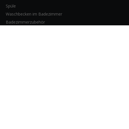
Spüle
Waschbecken im Badezimmer
Badezimmerzubehör
WEBSITE-SEITEN
Heim
Produkte
Über uns
Bloggen
Kontakt
KONTAKTIERE UNS
928, 128 Ji Nian Road, Bezirk Baoshan,

Shanghai, China.

0086-21-61172575

0086-18930489806