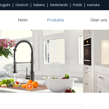
tuguês
|
Deutsch
|
Italiano
|
Nederlands
|
Polski
|
svenska
Heim
Produkte
Über uns