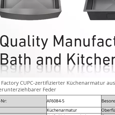
 Factory CUPC-zertifizierter Küchenarmatur a
erunterziehbarer Feder
-Nr:
AF6084-5
Besond
Küchenarmatur
Oberfl