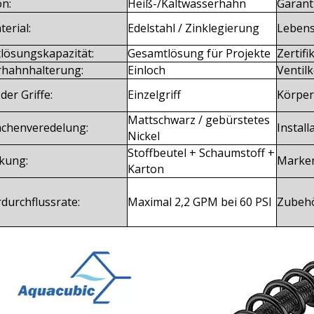
on:
Heiß-/Kaltwasserhahn
Garanti
terial:
Edelstahl / Zinklegierung
Lebens
tlösungskapazität:
Gesamtlösung für Projekte
Zertifik
hahnhalterung:
Einloch
Ventilk
der Griffe:
Einzelgriff
Körper
Mattschwarz / gebürstetes
ächenveredelung:
Install
Nickel
Stoffbeutel + Schaumstoff +
kung:
Marke
Karton
durchflussrate:
Maximal 2,2 GPM bei 60 PSI
Zubehö