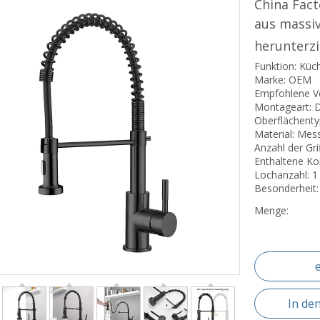
China Fact
aus massi
herunterz
Funktion: Kü
Marke: OEM
Empfohlene V
Montageart: 
Oberflächenty
Material: Mess
Anzahl der Grif
Enthaltene Ko
Lochanzahl: 1
Besonderheit:
Menge:
In de