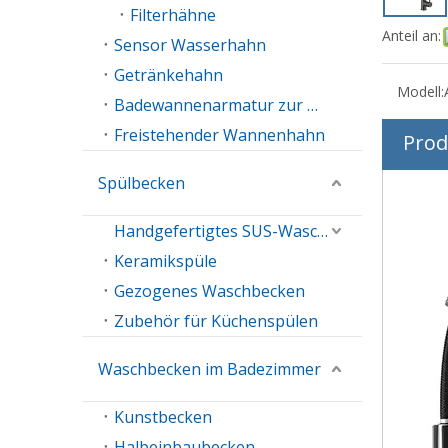
Filterhähne
Anteil an:
Sensor Wasserhahn
Getränkehahn
Modell:
Badewannenarmatur zur Wandmontage
Freistehender Wannenhahn
Prod
Spülbecken
Handgefertigtes SUS-Waschbecken
Keramikspüle
Gezogenes Waschbecken
Zubehör für Küchenspülen
Waschbecken im Badezimmer
Kunstbecken
Halbeinbaubecken