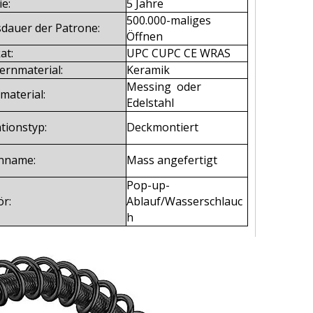
e:
5 Jahre
500.000-maliges
dauer der Patrone:
Öffnen
at:
UPC CUPC CE WRAS
ernmaterial:
Keramik
Messing oder
material:
Edelstahl
ationstyp:
Deckmontiert
nname:
Mass angefertigt
Pop-up-
r:
Ablauf/Wasserschlauc
h