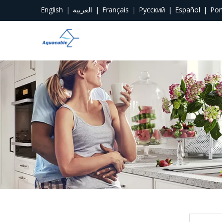
English
|
العربية
|
Français
|
Pусский
|
Español
|
Por