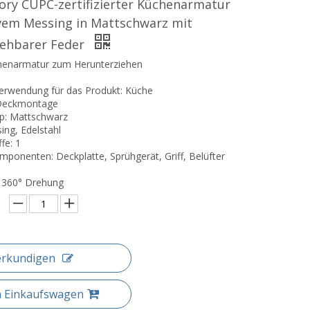
ory CUPC-zertifizierter Küchenarmatur
vem Messing in Mattschwarz mit
iehbarer Feder
chenarmatur zum Herunterziehen
erwendung für das Produkt: Küche
Deckmontage
p: Mattschwarz
ing, Edelstahl
fe: 1
mponenten: Deckplatte, Sprühgerät, Griff, Belüfter
 360° Drehung
erkundigen
n Einkaufswagen