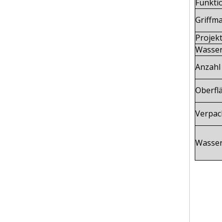
Funkti
Griffma
Projek
Wasser
Anzahl 
Oberfl
Verpac
Wasser