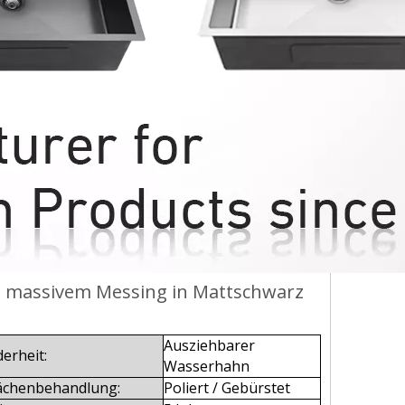
us massivem Messing in Mattschwarz
Ausziehbarer
erheit:
Wasserhahn
ächenbehandlung:
Poliert / Gebürstet