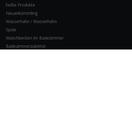
heiße Produkte
Neuankömmling
Wasserhahn / Wasserhahn
Spüle
Waschbecken im Badezimmer
Badezimmerzubehör
WEBSITE-SEITEN
Heim
Produkte
Über uns
Bloggen
Kontakt
KONTAKTIERE UNS
928, 128 Ji Nian Road, Bezirk Baoshan,
