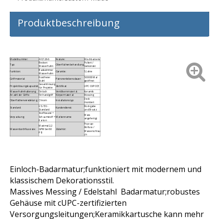
Produktbeschreibung
Modellnummer:
AF2126-6
Feature:
Mischbatterie
Becken
Poliert /
Typ:
Oberflächenbehandlung:
Wasserhahn
Gebürstet
Badezimmer
Funktion:
Garantie:
5 Jahre
Wasserhahn
Rostfreier
500000 Mal
Griffmaterial:
Patronenlebensdauer:
Stahl
geöffnet
Gesamtlösung
Projektlösungskapazität:
Zertifikat:
UPC CUPCCE
für Projekte
Wasserhahnhalterung:
Einloch
Ventilkernmaterial:
Keramik
Anzahl der Griffe:
Einhandgriff
Körpermaterial:
Messing
Deck
Oberflächenveredelung:
Chrom
Installationstyp:
montiert
US / EU-
Rückgabe
Standard:
Kundendienst:
Standard
und Ersatz
Stoffbeutel +
Mass
Verpackung:
Schaumstoff +
Markenname:
angefertigt
Karton
Pop-up-
Maximal 2,2
Abfluss /
Wasserdurchflussrate:
GPM bei 60
Zubehör:
Wasserschlau
PSI
ch
Einloch-Badarmatur;funktioniert mit modernem und
klassischem Dekorationsstil.
Massives Messing / Edelstahl Badarmatur;robustes
Gehäuse mit cUPC-zertifizierten
Versorgungsleitungen;Keramikkartusche kann mehr