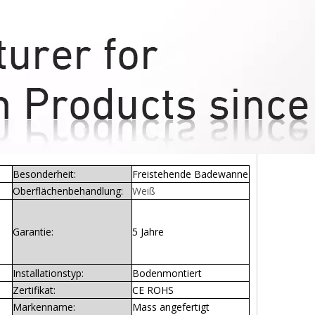
Besonderheit:
Freistehende Badewanne
Oberflächenbehandlung:
Weiß
Garantie:
5 Jahre
Installationstyp:
Bodenmontiert
Zertifikat:
CE ROHS
Markenname:
Mass angefertigt