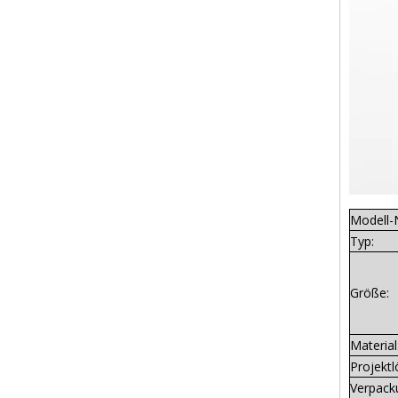
Modell-
Typ:
Größe:
Material
Projektl
Verpack