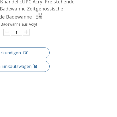
ßhandel cUPC Acryl Freistehende
-Badewanne Zeitgenössische
nde Badewanne
 Badewanne aus Acryl
erkundigen
n Einkaufswagen