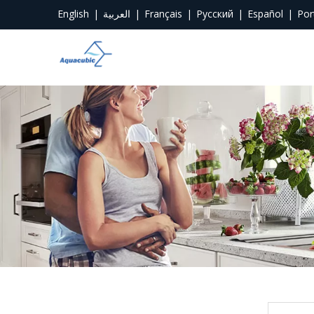
English
|
العربية
|
Français
|
Pусский
|
Español
|
Por