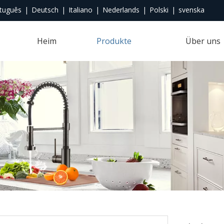
tuguês
|
Deutsch
|
Italiano
|
Nederlands
|
Polski
|
svenska
Heim
Produkte
Über uns