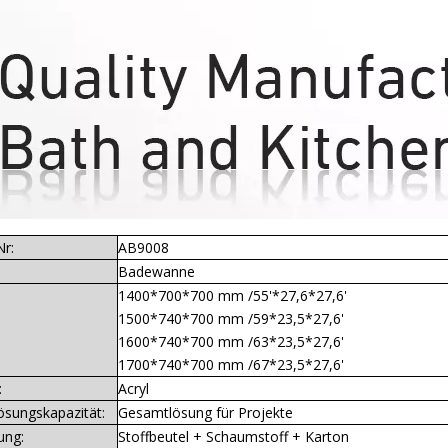
Nr:
AB9008
Badewanne
1400*700*700 mm /55'*27,6*27,6'
1500*740*700 mm /59*23,5*27,6'
1600*740*700 mm /63*23,5*27,6'
1700*740*700 mm /67*23,5*27,6'
:
Acryl
ösungskapazität:
Gesamtlösung für Projekte
ung:
Stoffbeutel + Schaumstoff + Karton