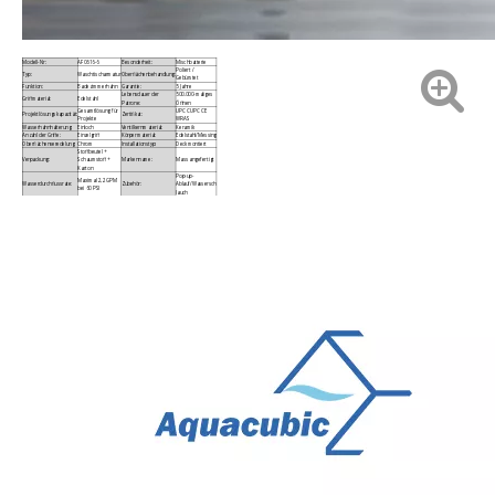
Modell-Nr:
AF0616-6
Besonderheit:
Mischbatterie
Poliert /
Typ:
Waschtischarmatur
Oberflächenbehandlung:
Gebürstet
Funktion:
Badezimmerhahn
Garantie:
5 Jahre
Lebensdauer der
500.000-maliges
Griffmaterial:
Edelstahl
Patrone:
Öffnen
Gesamtlösung für
UPC CUPC CE
Projektlösungskapazität:
Zertifikat:
Projekte
WRAS
Wasserhahnhalterung:
Einloch
Ventilkernmaterial:
Keramik
Anzahl der Griffe:
Einzelgriff
Körpermaterial:
Edelstahl/Messing
Oberflächenveredelung:
Chrom
Installationstyp:
Deckmontiert
Stoffbeutel +
Verpackung:
Schaumstoff +
Markenname:
Mass angefertigt
Karton
Pop-up-
Maximal 2,2 GPM
Wasserdurchflussrate:
Zubehör:
Ablauf/Wassersch
bei 60 PSI
lauch