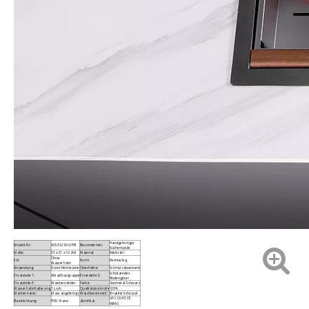
Handgefertigte
Modell-Nr:
ACS3321A1UPB
Besonderheit:
Küchenspüle
Maße:
33 x 21 x 10 Zoll
Material:
Edelstahl
Ohne
Stil:
Form:
Rechteckig
Wasserhahn
Anwendung:
Hotel-Heimküche
Oberfläche:
Schmutzabweisend
Schützendes
Ersatzteile 1:
Ablaufbaugruppe
Ersatzteile 2:
Bodengitter
Ersatzteile 3:
Wäscheständer
Farbe:
Gunmetal-Schwarz
Wasserhahnhalterung:
1 Loch
Qualitätskontrolle
100%
Markenname:
Mass angefertigt
Waschbeckenstil:
Einzelne Schüssel
UPC CUPC CE
Beschichtung:
PVD-Nano
Zertifikat:
WRAS