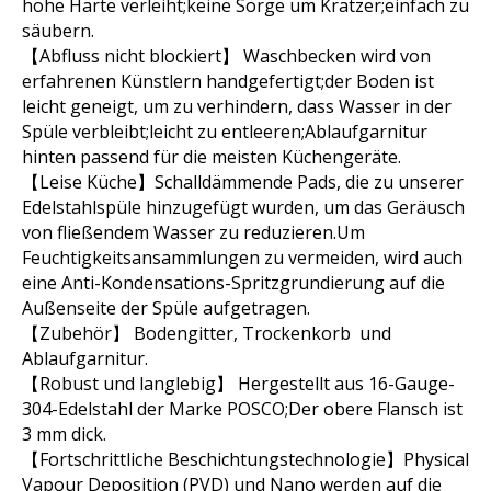
hohe Härte verleiht;keine Sorge um Kratzer;einfach zu
säubern.
【Abfluss nicht blockiert】 Waschbecken wird von
erfahrenen Künstlern handgefertigt;der Boden ist
leicht geneigt, um zu verhindern, dass Wasser in der
Spüle verbleibt;leicht zu entleeren;Ablaufgarnitur
hinten passend für die meisten Küchengeräte.
【Leise Küche】Schalldämmende Pads, die zu unserer
Edelstahlspüle hinzugefügt wurden, um das Geräusch
von fließendem Wasser zu reduzieren.Um
Feuchtigkeitsansammlungen zu vermeiden, wird auch
eine Anti-Kondensations-Spritzgrundierung auf die
Außenseite der Spüle aufgetragen.
【Zubehör】 Bodengitter, Trockenkorb und
Ablaufgarnitur.
【Robust und langlebig】 Hergestellt aus 16-Gauge-
304-Edelstahl der Marke POSCO;Der obere Flansch ist
3 mm dick.
【Fortschrittliche Beschichtungstechnologie】Physical
Vapour Deposition (PVD) und Nano werden auf die