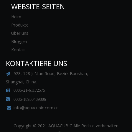
WEBSITE-SEITEN
Heim
Produkte
Über uns
Bloggen
Kontakt
KONTAKTIERE UNS
928, 128 Ji Nian Road, Bezirk Baoshan,

Shanghai, China.

0086-21-61172575

0086-18930489806
info@aquacubic.com.cn

Copyright © 2021 AQUACUBIC Alle Rechte vorbehalten