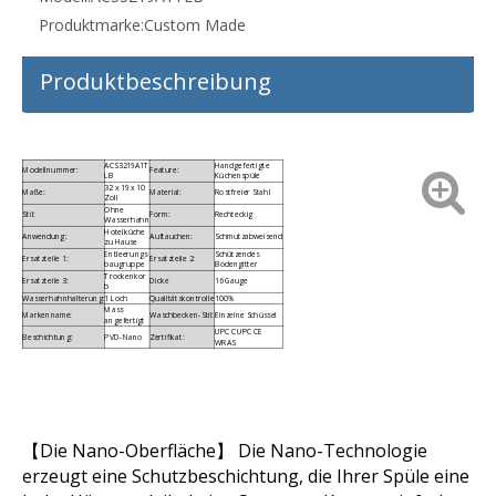
Produktmarke:
Custom Made
Produktbeschreibung
ACS3219A1T
Handgefertigte
Modellnummer:
Feature:
LB
Küchenspüle
32 x 19 x 10
Maße:
Material:
Rostfreier Stahl
Zoll
Ohne
Stil:
Form:
Rechteckig
Wasserhahn
Hotelküche
Anwendung:
Auftauchen:
Schmutzabweisend
zu Hause
Entleerungs
Schützendes
Ersatzteile 1:
Ersatzteile 2:
baugruppe
Bodengitter
Trockenkor
Ersatzteile 3:
Dicke
16 Gauge
b
Wasserhahnhalterung:
1 Loch
Qualitätskontrolle
100%
Mass
Markenname:
Waschbecken-Stil:
Einzelne Schüssel
angefertigt
UPC CUPC CE
Beschichtung:
PVD-Nano
Zertifikat:
WRAS
【Die Nano-Oberfläche】 Die Nano-Technologie
erzeugt eine Schutzbeschichtung, die Ihrer Spüle eine