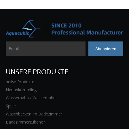
Abonnieren
UNSERE PRODUKTE
heiße Produkte
Neuankömmling
Wasserhahn / Wasserhahn
Spüle
Waschbecken im Badezimmer
Badezimmerzubehör