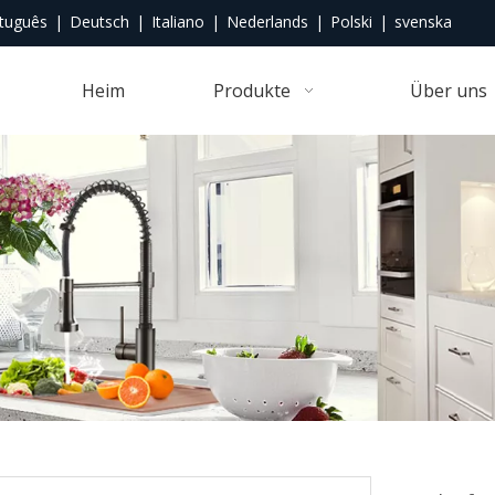
tuguês
|
Deutsch
|
Italiano
|
Nederlands
|
Polski
|
svenska
Heim
Produkte
Über uns