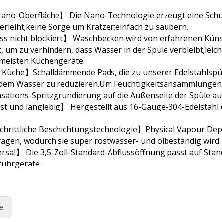
ano-Oberfläche】 Die Nano-Technologie erzeugt eine Schutz
erleiht;keine Sorge um Kratzer;einfach zu säubern.
s nicht blockiert】 Waschbecken wird von erfahrenen Künstl
, um zu verhindern, dass Wasser in der Spüle verbleibt;leic
 meisten Küchengeräte.
 Küche】Schalldämmende Pads, die zu unserer Edelstahlspü
ndem Wasser zu reduzieren.Um Feuchtigkeitsansammlungen z
sations-Spritzgrundierung auf die Außenseite der Spüle au
t und langlebig】 Hergestellt aus 16-Gauge-304-Edelstahl 
chrittliche Beschichtungstechnologie】Physical Vapour Dep
agen, wodurch sie super rostwasser- und ölbeständig wird.
rsal】 Die 3,5-Zoll-Standard-Abflussöffnung passt auf Stan
fuhrgeräte.
ge: