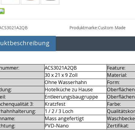
ACS3021A2QB
Produktmarke:
Custom Made
uktbeschreibung
lnummer:
ACS3021A2QB
Feature:
30 x 21 x 9 Zoll
Material:
Ohne Wasserhahn
Form:
dung:
Hotelküche zu Hause
Oberflächenq
il:
Entleerungsbaugruppe
Oberflächenq
chenqualität 3:
Kratzfest
Farbe:
hahnhalterung:
1 / 2 / 3 Loch
Qualitätskon
nname:
Mass angefertigt
Waschbecken
chtung:
PVD-Nano
Zertifikat: