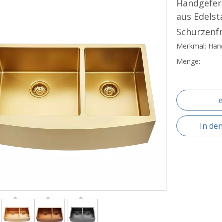
Handgefer
aus Edels
Schürzenf
Merkmal: Han
Menge:
In de