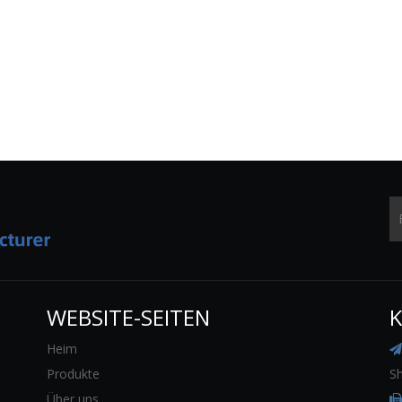
WEBSITE-SEITEN
K
Heim

Produkte
Sh
Über uns