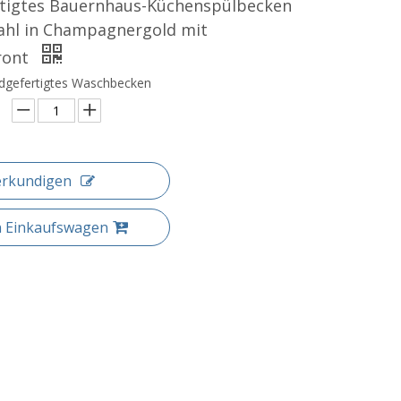
tigtes Bauernhaus-Küchenspülbecken
tahl in Champagnergold mit
ront
dgefertigtes Waschbecken
erkundigen
n Einkaufswagen