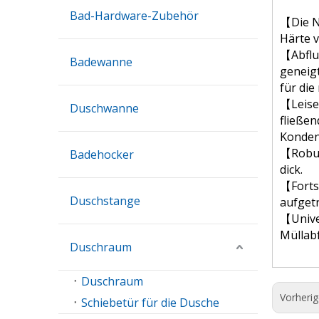
Bad-Hardware-Zubehör
【Die N
Härte v
【Abflus
Badewanne
geneigt
für die
【Leise
Duschwanne
fließe
Konden
【Robus
Badehocker
dick.
【Forts
Duschstange
aufgetr
【Unive
Müllab
Duschraum
Duschraum
Vorheri
Schiebetür für die Dusche