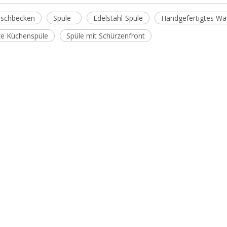
schbecken
Spüle
Edelstahl-Spüle
Handgefertigtes W
e Küchenspüle
Spüle mit Schürzenfront