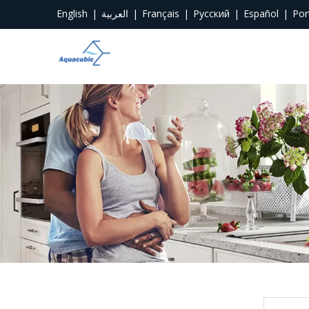
English
|
العربية
|
Français
|
Pусский
|
Español
|
Por