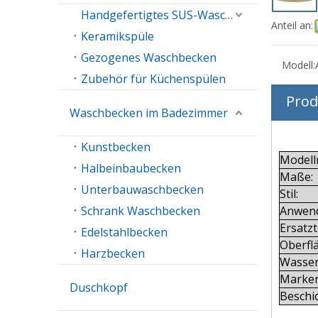
Handgefertigtes SUS-Waschbecken
Anteil an:
Keramikspüle
Gezogenes Waschbecken
Modell:
Zubehör für Küchenspülen
Prod
Waschbecken im Badezimmer
Kunstbecken
Model
Halbeinbaubecken
Maße:
Unterbauwaschbecken
Stil:
Schrank Waschbecken
Anwen
Ersatzte
Edelstahlbecken
Oberflä
Harzbecken
Wasser
Marke
Duschkopf
Beschi