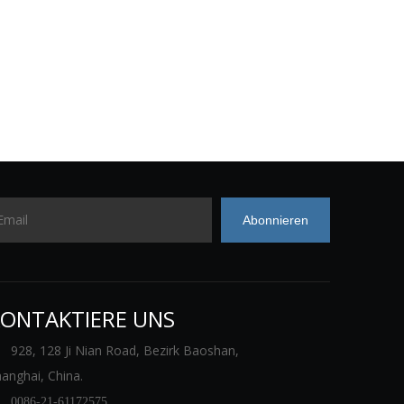
Abonnieren
ONTAKTIERE UNS
928, 128 Ji Nian Road, Bezirk Baoshan,
anghai, China.

0086-21-61172575