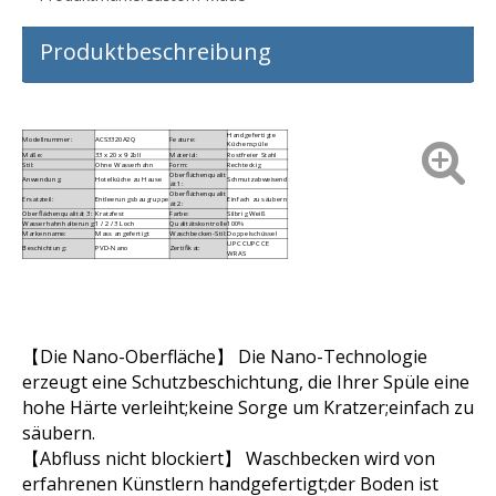
Produktbeschreibung
Handgefertigte
Modellnummer:
ACS3320A2Q
Feature:
Küchenspüle
Maße:
33 x 20 x 9 Zoll
Material:
Rostfreier Stahl
Stil:
Ohne Wasserhahn
Form:
Rechteckig
Oberflächenqualit
Anwendung:
Hotelküche zu Hause
Schmutzabweisend
ät 1:
Oberflächenqualit
Ersatzteil:
Entleerungsbaugruppe
Einfach zu säubern
ät 2:
Oberflächenqualität 3:
Kratzfest
Farbe:
Silbrig Weiß
Wasserhahnhalterung:
1 / 2 / 3 Loch
Qualitätskontrolle
100%
Markenname:
Mass angefertigt
Waschbecken-Stil:
Doppelschüssel
UPC CUPC CE
Beschichtung:
PVD-Nano
Zertifikat:
WRAS
【Die Nano-Oberfläche】 Die Nano-Technologie
erzeugt eine Schutzbeschichtung, die Ihrer Spüle eine
hohe Härte verleiht;keine Sorge um Kratzer;einfach zu
säubern.
【Abfluss nicht blockiert】 Waschbecken wird von
erfahrenen Künstlern handgefertigt;der Boden ist