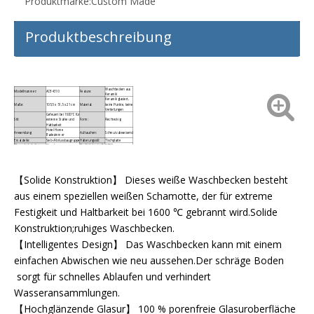
Produktmarke:
Custom Made
Produktbeschreibung
Waschbecken aus
Modellnummer:
ACB4310
Feature:
Keramik
Keramik glasiert,
Maße:
105,5 x 51,5 x 21 cm
Material:
keine Punkte, keine
Vertiefungen
Gefeuert bei 1600℃ für
Stil:
extreme Stärke und
Form:
Rechteckig
Haltbarkeit
Hotel Home
Anwendung:
Auftauchen:
Schmutzabweisend
Badezimmer
Ersatzteile:
Sieb-/Abflussbaugruppe
Halterungsstil:
Tischplatte
Wasserhahnhalterung:
1 Loch
Qualitätskontrolle
100%
【Solide Konstruktion】 Dieses weiße Waschbecken besteht
aus einem speziellen weißen Schamotte, der für extreme
Festigkeit und Haltbarkeit bei 1600 ℃ gebrannt wird.Solide
Konstruktion;ruhiges Waschbecken.
【Intelligentes Design】 Das Waschbecken kann mit einem
einfachen Abwischen wie neu aussehen.Der schräge Boden
sorgt für schnelles Ablaufen und verhindert
Wasseransammlungen.
【Hochglänzende Glasur】 100 % porenfreie Glasuroberfläche