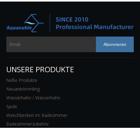
Abonnieren
UNSERE PRODUKTE
heiße Produkte
Neuankömmling
Wasserhahn / Wasserhahn
Spüle
Waschbecken im Badezimmer
Badezimmerzubehör
WEBSITE-SEITEN