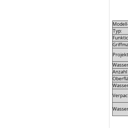
Modell
Typ:
Funkti
Griffma
Projek
Wasser
Anzahl 
Oberfl
Wasser
Verpac
Wasser