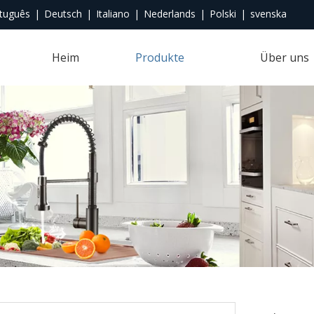
tuguês
|
Deutsch
|
Italiano
|
Nederlands
|
Polski
|
svenska
Heim
Produkte
Über uns