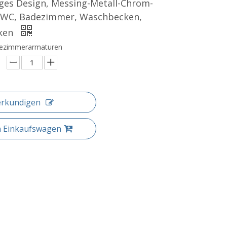
ges Design, Messing-Metall-Chrom-
ür WC, Badezimmer, Waschbecken,
ken
dezimmerarmaturen
erkundigen
n Einkaufswagen