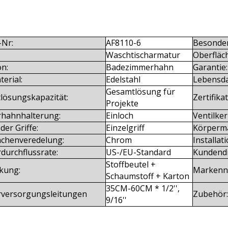
-Nr:
AF8110-6
Besonder
Waschtischarmatur
Oberfläc
on:
Badezimmerhahn
Garantie:
terial:
Edelstahl
Lebensda
Gesamtlösung für
tlösungskapazität:
Zertifikat
Projekte
hahnhalterung:
Einloch
Ventilker
der Griffe:
Einzelgriff
Körperma
ächenveredelung:
Chrom
Installat
durchflussrate:
US-/EU-Standard
Kundendi
Stoffbeutel +
kung:
Markenn
Schaumstoff + Karton
35CM-60CM * 1/2'',
versorgungsleitungen
Zubehör:
9/16''