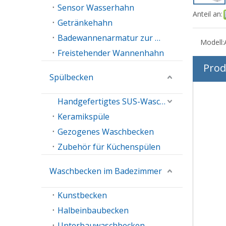
Sensor Wasserhahn
Anteil an:
Getränkehahn
Badewannenarmatur zur Wandmontage
Modell:
Freistehender Wannenhahn
Prod
Spülbecken
Handgefertigtes SUS-Waschbecken
Keramikspüle
Gezogenes Waschbecken
Zubehör für Küchenspülen
Waschbecken im Badezimmer
Kunstbecken
Halbeinbaubecken
Unterbauwaschbecken