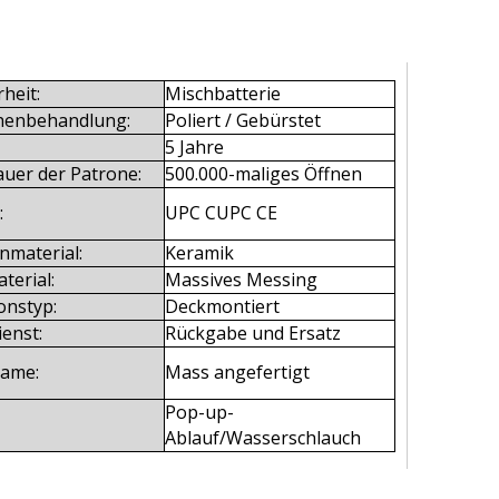
heit:
Mischbatterie
henbehandlung:
Poliert / Gebürstet
5 Jahre
uer der Patrone:
500.000-maliges Öffnen
:
UPC CUPC CE
nmaterial:
Keramik
terial:
Massives Messing
ionstyp:
Deckmontiert
enst:
Rückgabe und Ersatz
ame:
Mass angefertigt
Pop-up-
Ablauf/Wasserschlauch