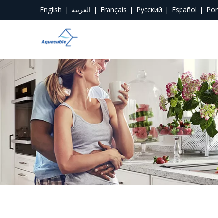
English
|
العربية
|
Français
|
Pусский
|
Español
|
Por