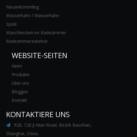
Neuankömmling
Wasserhahn / Wasserhahn
Spüle
Waschbecken im Badezimmer
Badezimmerzubehör
WEBSITE-SEITEN
Heim
Produkte
Über uns
Bloggen
Kontakt
KONTAKTIERE UNS
928, 128 Ji Nian Road, Bezirk Baoshan,

Shanghai, China.