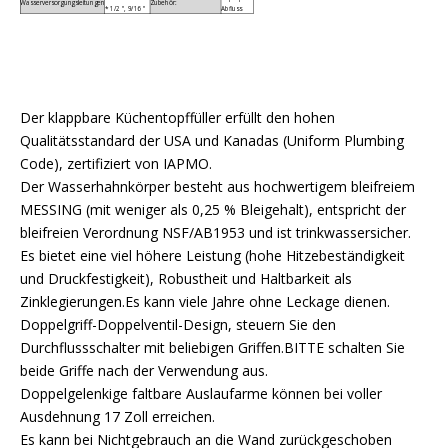
Wasserversorgungsleitungen
Zubehör:
* 1/2 '', 9/16 ''
Abfluss
Der klappbare Küchentopffüller erfüllt den hohen
Qualitätsstandard der USA und Kanadas (Uniform Plumbing
Code), zertifiziert von IAPMO.
Der Wasserhahnkörper besteht aus hochwertigem bleifreiem
MESSING (mit weniger als 0,25 % Bleigehalt), entspricht der
bleifreien Verordnung NSF/AB1953 und ist trinkwassersicher.
Es bietet eine viel höhere Leistung (hohe Hitzebeständigkeit
und Druckfestigkeit), Robustheit und Haltbarkeit als
Zinklegierungen.Es kann viele Jahre ohne Leckage dienen.
Doppelgriff-Doppelventil-Design, steuern Sie den
Durchflussschalter mit beliebigen Griffen.BITTE schalten Sie
beide Griffe nach der Verwendung aus.
Doppelgelenkige faltbare Auslaufarme können bei voller
Ausdehnung 17 Zoll erreichen.
Es kann bei Nichtgebrauch an die Wand zurückgeschoben