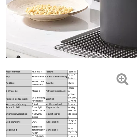
Modellnummer:
AF3808-5H
Feature:
Topffüller
Poliert /
Typ:
Küchenarmatur
Oberflächenbehandlung:
Gebürstet
Heißer / kalter
Funktion:
Garantie:
5 Jahre
Wasserhahn
500000
Griffmaterial:
Messing
Patronenlebensdauer:
Mal
geöffnet
Gesamtlösung
UPC CUPC
Projektlösungskapazität:
Zertifikat:
für Projekte
CE WRAS
Wasserhahnhalterung:
Einloch
Ventilkernmaterial:
Keramik
Anzahl der Griffe:
Doppelgriff
Körpermaterial:
Messing
Chrom / Nickel
Deck-/Wa
Oberflächenveredelung:
/ Schwarz /
Installationstyp:
ndmontag
Golden
e
Rückgabe
Verbindungstyp:
3/8'C
Kundendienst:
und Ersatz
Stoffbeutel +
Mass
Verpackung:
Schaumstoff +
Markenname:
angefertigt
Karton
35 CM-60 CM
Pop-up-