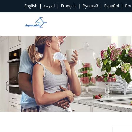
English
|
العربية
|
Français
|
Pусский
|
Español
|
Por