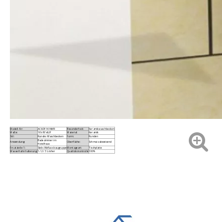
Modell-Nr:
ACSCB1616WR
Besonderheit:
Keramikwaschbecken
Maße:
16'x16'x6,9'
Material:
Keramik
Stil:
Rundes Waschbecken
Form:
Runden
Badezimmer im
Anwendung:
Oberfläche:
Schmutzabweisend
Hotelhaus
Ersatzteile 1:
Sieb-/Abflussbaugruppe
Montageart:
Tischplatte
Wasserhahnhalterung:
1 / 2 / 3 Löcher
Qualitätskontrolle
100%