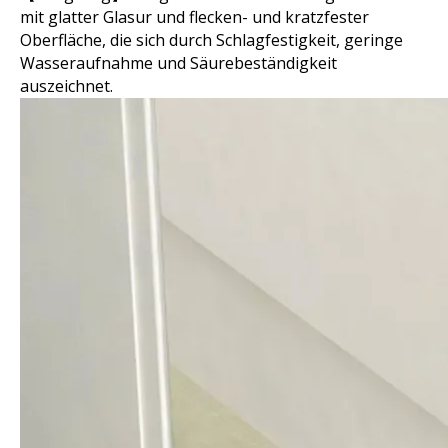
mit glatter Glasur und flecken- und kratzfester
Oberfläche, die sich durch Schlagfestigkeit, geringe
Wasseraufnahme und Säurebeständigkeit
auszeichnet.