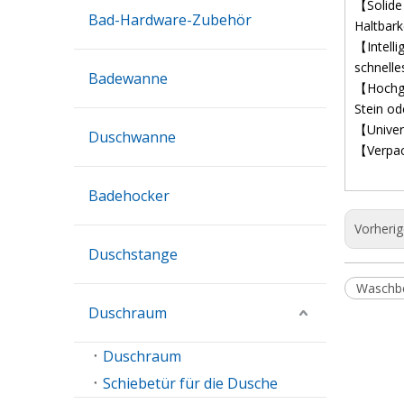
【Solide
Bad-Hardware-Zubehör
Haltbark
【Intell
schnell
Badewanne
【Hochgl
Stein od
【Univers
Duschwanne
【Verpac
Badehocker
Vorheri
Duschstange
Waschb
Duschraum
Duschraum
Schiebetür für die Dusche