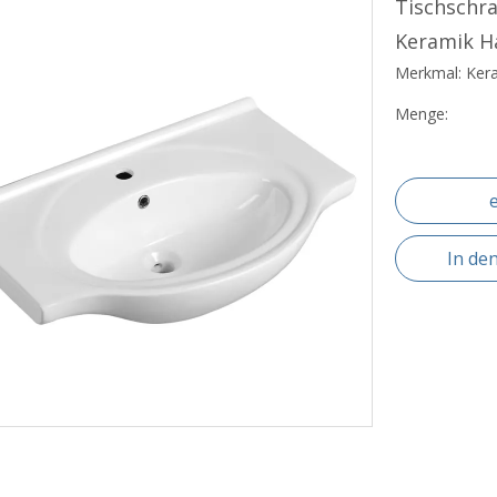
Tischschr
Keramik 
Merkmal: Ker
Menge:
In de