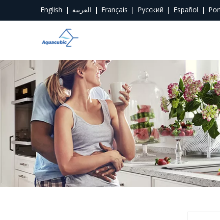
English
|
العربية
|
Français
|
Pусский
|
Español
|
Por