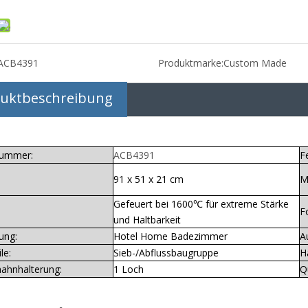
ACB4391
Produktmarke:
Custom Made
uktbeschreibung
nummer:
ACB4391
F
91 x 51 x 21 cm
M
Gefeuert bei 1600℃ für extreme Stärke
F
und Haltbarkeit
ung:
Hotel Home Badezimmer
A
le:
Sieb-/Abflussbaugruppe
H
ahnhalterung:
1 Loch
Q