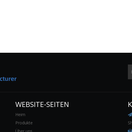
WEBSITE-SEITEN
K
Heim

Produkte
Sh
Über uns