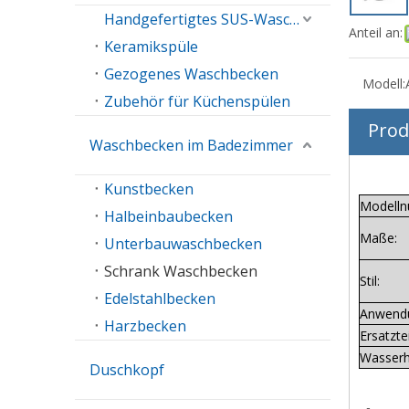
Handgefertigtes SUS-Waschbecken
Anteil an:
Keramikspüle
Gezogenes Waschbecken
Modell:
Zubehör für Küchenspülen
Prod
Waschbecken im Badezimmer
Kunstbecken
Modell
Halbeinbaubecken
Maße:
Unterbauwaschbecken
Schrank Waschbecken
Stil:
Edelstahlbecken
Anwend
Harzbecken
Ersatztei
Wasserh
Duschkopf