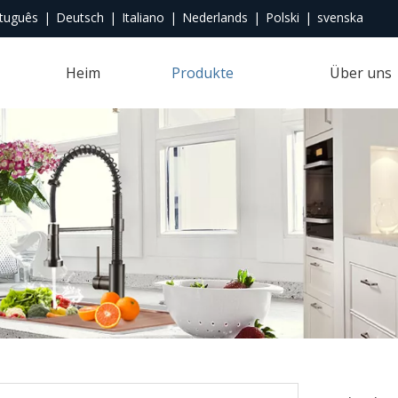
tuguês
|
Deutsch
|
Italiano
|
Nederlands
|
Polski
|
svenska
Heim
Produkte
Über uns