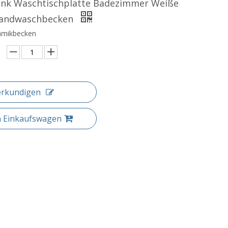
ank Waschtischplatte Badezimmer Weiße
Handwaschbecken
amikbecken
erkundigen
n Einkaufswagen