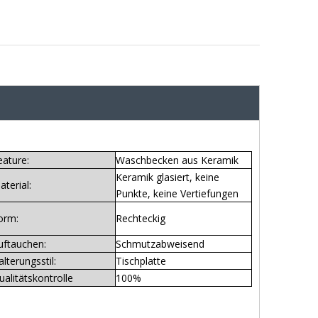
eature:
Waschbecken aus Keramik
Keramik glasiert, keine
aterial:
Punkte, keine Vertiefungen
orm:
Rechteckig
uftauchen:
Schmutzabweisend
alterungsstil:
Tischplatte
ualitätskontrolle
100%