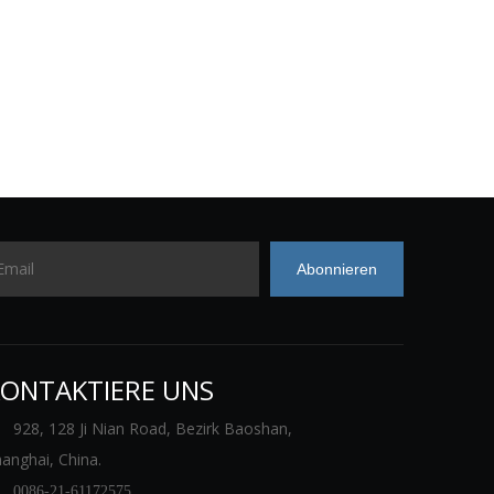
Abonnieren
ONTAKTIERE UNS
928, 128 Ji Nian Road, Bezirk Baoshan,
anghai, China.

0086-21-61172575