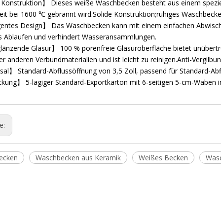
 Konstruktion】 Dieses weiße Waschbecken besteht aus einem speziel
eit bei 1600 ℃ gebrannt wird.Solide Konstruktion;ruhiges Waschbecke
igentes Design】 Das Waschbecken kann mit einem einfachen Abwisch
es Ablaufen und verhindert Wasseransammlungen.
änzende Glasur】 100 % porenfreie Glasuroberfläche bietet unübertro
er anderen Verbundmaterialien und ist leicht zu reinigen.Anti-Vergil
al】 Standard-Abflussöffnung von 3,5 Zoll, passend für Standard-Abf
kung】 5-lagiger Standard-Exportkarton mit 6-seitigen 5-cm-Waben i
ge:
ecken
Waschbecken aus Keramik
Weißes Becken
Wasc